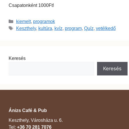
Csapatonként 1000Ft!
kiemelt
,
programok
Keszthely
,
kultúra
,
kvíz
,
program
,
Quíz
,
vetélkedő
Keresés
Keresés
Ánizs Café & Pub
Keszthely, Városháza u. 6.
Tel:
+36 70 281 7076